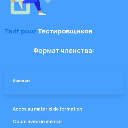
Tarif pour
Тестировщиков
Ф
о
р
м
а
т
ч
л
е
н
с
т
в
а
:
Standart
Accès au matériel de formation
Cours avec un mentor