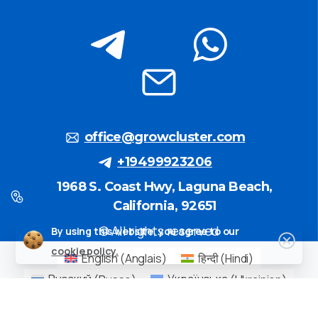
office@growcluster.com
+19499923206
1968 S. Coast Hwy, Laguna Beach,
California, 92651
© All rights reserved
By using this website, you agree to our
cookie policy.
English
(
Anglais
)
हिन्दी
(
Hindi
)
Русский
(
Russe
)
Українська
(
Ukrainien
)
简体中文
(
Chinois simplifié
)
Français