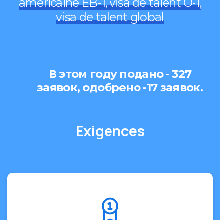
américaine EB-1, visa de talent O-1,
visa de talent global
View all
categories
Check
В этом году подано - 327
our
заявок, одобрено -17 заявок.
shop
E
x
i
g
e
n
c
e
s