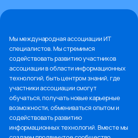
Мы международная ассоциации ИТ
специалистов. Мы стремимся
содействовать развитию участников
ассоциации в области информационных
технологий, быть центром знаний, где
участники ассоциации смогут
обучаться, получать новые карьерные
возможности, обмениваться опытом и
содействовать развитию
информационных технологий. Вместе мы
создаем продвинутое сообщество,