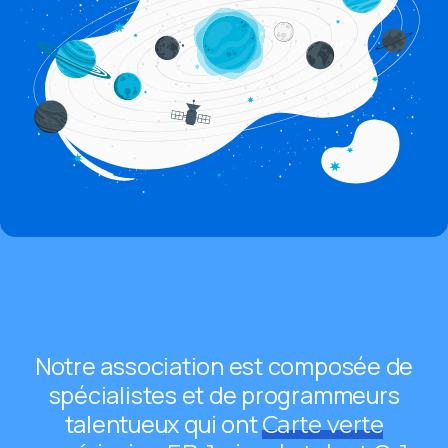
Popup
This is
just a
simple
text
made for
this
unique
and
awesome
template,
you can
replace it
Notre association est composée de
with any
spécialistes et de programmeurs
text.
talentueux qui ont
Carte verte