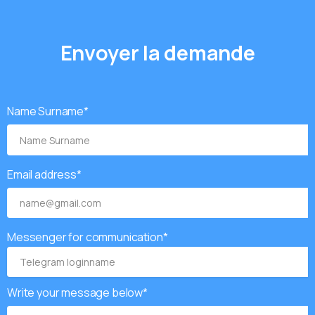
E
n
v
o
y
e
r
l
a
d
e
m
a
n
d
e
Name Surname*
Email address*
Messenger for communication*
Write your message below*