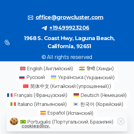
office@growcluster.com
+19499923206
1968 S. Coast Hwy, Laguna Beach,
California, 92651
© All rights reserved
English
(
Английский
)
हिन्दी
(
Хинди
)
Русский
Українська
(
Украинский
)
简体中文
(
Китайский (упрощенный)
)
Français
(
Французский
)
Deutsch
(
Немецкий
)
Italiano
(
Итальянский
)
한국어
(
Корейский
)
Español
(
Испанский
)
By using this website, you agree to our
Português
(
Португальский, Бразилия
)
cookie policy.