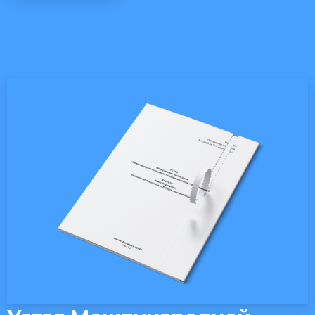
Buttons
Popup
This is
just a
simple
text
made for
this
unique
and
awesome
template,
you can
replace it
with any
text.