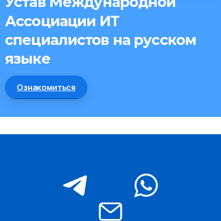
Устав
Международной
Ассоциации
ИТ
View all
специалистов
на
русском
categories
языке
Check
Ознакомиться
our
shop