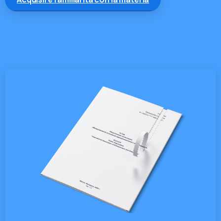
Buttons
Popup
This is
just a
simple
text
made for
this
unique
and
awesome
template,
you can
replace it
with any
text.