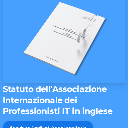
Statuto
dell'Associazione
Internazionale
dei
Professionisti
IT
in
inglese
Automatic
CTA
with
Acquisire familiarità con la materia