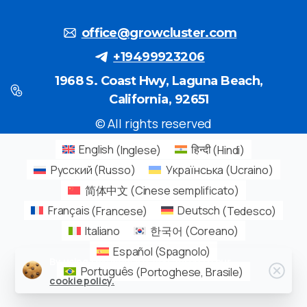
office@growcluster.com
+19499923206
1968 S. Coast Hwy, Laguna Beach,
California, 92651
© All rights reserved
English
(
Inglese
)
हिन्दी
(
Hindi
)
Русский
(
Russo
)
Українська
(
Ucraino
)
简体中文
(
Cinese semplificato
)
Français
(
Francese
)
Deutsch
(
Tedesco
)
Italiano
한국어
(
Coreano
)
Español
(
Spagnolo
)
By using this website, you agree to our
Português
(
Portoghese, Brasile
)
cookie policy.