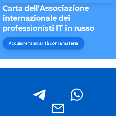
Carta
dell'Associazione
internazionale
dei
View all
categories
professionisti
IT
in
russo
Check
Acquisire familiarità con la materia
our
shop