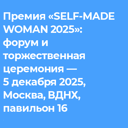
Премия «SELF-MADE
WOMAN 2025»:
форум и
торжественная
церемония —
Automatic
5 декабря 2025,
CTA
with
Москва, ВДНХ,
Buttons
павильон 16
Popup
.
This is