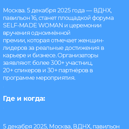
just a
Москва. 5 декабря 2025 года — ВДНХ,
simple
павильон 16, станет площадкой форума
text
SELF-MADE WOMAN и церемонии
made for
вручения одноимённой
this
премии, которая отмечает женщин-
unique
лидеров за реальные достижения в
and
карьере и бизнесе. Организаторы
awesome
заявляют: более 300+ участниц,
template,
20+ спикеров и 30+ партнёров в
you can
программе мероприятия.
replace it
.
with any
text.
Где и когда:
.
View all
categories
5 декабря 2025, Москва, ВДНХ, павильон